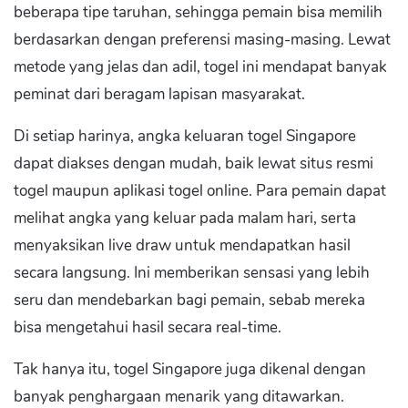
beberapa tipe taruhan, sehingga pemain bisa memilih
berdasarkan dengan preferensi masing-masing. Lewat
metode yang jelas dan adil, togel ini mendapat banyak
peminat dari beragam lapisan masyarakat.
Di setiap harinya, angka keluaran togel Singapore
dapat diakses dengan mudah, baik lewat situs resmi
togel maupun aplikasi togel online. Para pemain dapat
melihat angka yang keluar pada malam hari, serta
menyaksikan live draw untuk mendapatkan hasil
secara langsung. Ini memberikan sensasi yang lebih
seru dan mendebarkan bagi pemain, sebab mereka
bisa mengetahui hasil secara real-time.
Tak hanya itu, togel Singapore juga dikenal dengan
banyak penghargaan menarik yang ditawarkan.