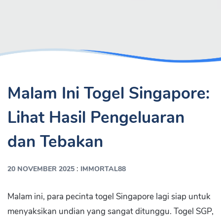
Malam Ini Togel Singapore:
Lihat Hasil Pengeluaran
dan Tebakan
:
20 NOVEMBER 2025
IMMORTAL88
Malam ini, para pecinta togel Singapore lagi siap untuk
menyaksikan undian yang sangat ditunggu. Togel SGP,