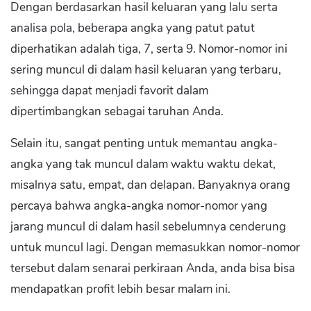
Dengan berdasarkan hasil keluaran yang lalu serta
analisa pola, beberapa angka yang patut patut
diperhatikan adalah tiga, 7, serta 9. Nomor-nomor ini
sering muncul di dalam hasil keluaran yang terbaru,
sehingga dapat menjadi favorit dalam
dipertimbangkan sebagai taruhan Anda.
Selain itu, sangat penting untuk memantau angka-
angka yang tak muncul dalam waktu waktu dekat,
misalnya satu, empat, dan delapan. Banyaknya orang
percaya bahwa angka-angka nomor-nomor yang
jarang muncul di dalam hasil sebelumnya cenderung
untuk muncul lagi. Dengan memasukkan nomor-nomor
tersebut dalam senarai perkiraan Anda, anda bisa bisa
mendapatkan profit lebih besar malam ini.