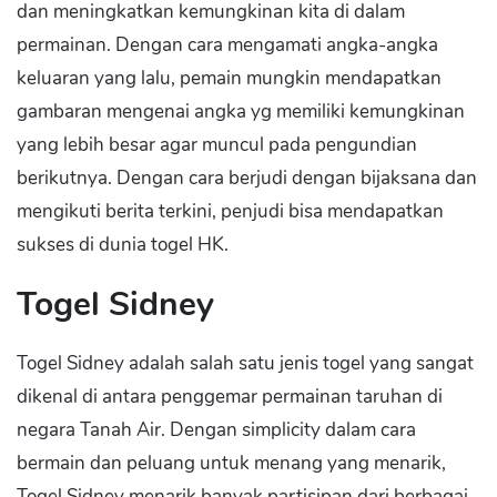
dan meningkatkan kemungkinan kita di dalam
permainan. Dengan cara mengamati angka-angka
keluaran yang lalu, pemain mungkin mendapatkan
gambaran mengenai angka yg memiliki kemungkinan
yang lebih besar agar muncul pada pengundian
berikutnya. Dengan cara berjudi dengan bijaksana dan
mengikuti berita terkini, penjudi bisa mendapatkan
sukses di dunia togel HK.
Togel Sidney
Togel Sidney adalah salah satu jenis togel yang sangat
dikenal di antara penggemar permainan taruhan di
negara Tanah Air. Dengan simplicity dalam cara
bermain dan peluang untuk menang yang menarik,
Togel Sidney menarik banyak partisipan dari berbagai