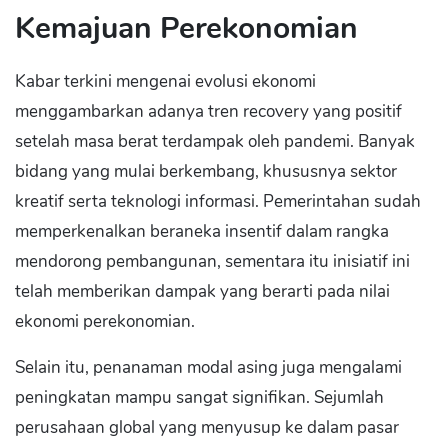
Kemajuan Perekonomian
Kabar terkini mengenai evolusi ekonomi
menggambarkan adanya tren recovery yang positif
setelah masa berat terdampak oleh pandemi. Banyak
bidang yang mulai berkembang, khususnya sektor
kreatif serta teknologi informasi. Pemerintahan sudah
memperkenalkan beraneka insentif dalam rangka
mendorong pembangunan, sementara itu inisiatif ini
telah memberikan dampak yang berarti pada nilai
ekonomi perekonomian.
Selain itu, penanaman modal asing juga mengalami
peningkatan mampu sangat signifikan. Sejumlah
perusahaan global yang menyusup ke dalam pasar