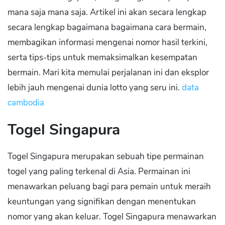
mana saja mana saja. Artikel ini akan secara lengkap
secara lengkap bagaimana bagaimana cara bermain,
membagikan informasi mengenai nomor hasil terkini,
serta tips-tips untuk memaksimalkan kesempatan
bermain. Mari kita memulai perjalanan ini dan eksplor
lebih jauh mengenai dunia lotto yang seru ini.
data
cambodia
Togel Singapura
Togel Singapura merupakan sebuah tipe permainan
togel yang paling terkenal di Asia. Permainan ini
menawarkan peluang bagi para pemain untuk meraih
keuntungan yang signifikan dengan menentukan
nomor yang akan keluar. Togel Singapura menawarkan