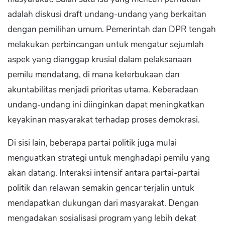
adalah diskusi draft undang-undang yang berkaitan
dengan pemilihan umum. Pemerintah dan DPR tengah
melakukan perbincangan untuk mengatur sejumlah
aspek yang dianggap krusial dalam pelaksanaan
pemilu mendatang, di mana keterbukaan dan
akuntabilitas menjadi prioritas utama. Keberadaan
undang-undang ini diinginkan dapat meningkatkan
keyakinan masyarakat terhadap proses demokrasi.
Di sisi lain, beberapa partai politik juga mulai
menguatkan strategi untuk menghadapi pemilu yang
akan datang. Interaksi intensif antara partai-partai
politik dan relawan semakin gencar terjalin untuk
mendapatkan dukungan dari masyarakat. Dengan
mengadakan sosialisasi program yang lebih dekat