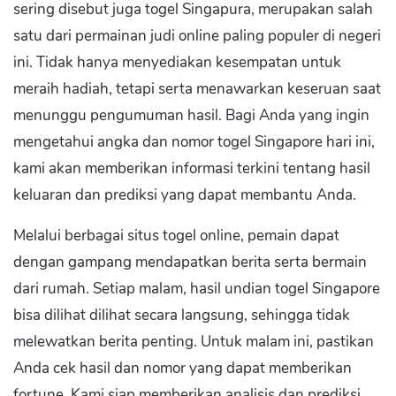
sering disebut juga togel Singapura, merupakan salah
satu dari permainan judi online paling populer di negeri
ini. Tidak hanya menyediakan kesempatan untuk
meraih hadiah, tetapi serta menawarkan keseruan saat
menunggu pengumuman hasil. Bagi Anda yang ingin
mengetahui angka dan nomor togel Singapore hari ini,
kami akan memberikan informasi terkini tentang hasil
keluaran dan prediksi yang dapat membantu Anda.
Melalui berbagai situs togel online, pemain dapat
dengan gampang mendapatkan berita serta bermain
dari rumah. Setiap malam, hasil undian togel Singapore
bisa dilihat dilihat secara langsung, sehingga tidak
melewatkan berita penting. Untuk malam ini, pastikan
Anda cek hasil dan nomor yang dapat memberikan
fortune. Kami siap memberikan analisis dan prediksi