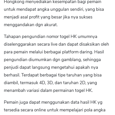
Hongkong menyediakan kesempatan bagi pemain
untuk mendapat angka unggulan sendiri, yang bisa
menjadi asal profit yang besar jika nya sukses
menggandakan dgn akurat.
Tahapan pengundian nomor togel HK umumnya
diselenggarakan secara live dan dapat disaksikan oleh
para pemain melalui berbagai platform daring. Hasil
pengundian diumumkan dgn gamblang, sehingga
penjudi dapat langsung mengetahui apakah nya
berhasil. Terdapat berbagai tipe taruhan yang bisa
diambil, termasuk 4D, 3D, dan taruhan 2D, yang
menambah variasi dalam permainan togel HK.
Pemain juga dapat menggunakan data hasil HK yg
tersedia secara online untuk mempelajari pola angka