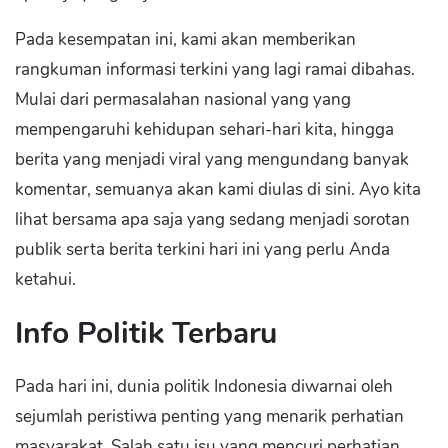
Pada kesempatan ini, kami akan memberikan
rangkuman informasi terkini yang lagi ramai dibahas.
Mulai dari permasalahan nasional yang yang
mempengaruhi kehidupan sehari-hari kita, hingga
berita yang menjadi viral yang mengundang banyak
komentar, semuanya akan kami diulas di sini. Ayo kita
lihat bersama apa saja yang sedang menjadi sorotan
publik serta berita terkini hari ini yang perlu Anda
ketahui.
Info Politik Terbaru
Pada hari ini, dunia politik Indonesia diwarnai oleh
sejumlah peristiwa penting yang menarik perhatian
masyarakat. Salah satu isu yang mencuri perhatian