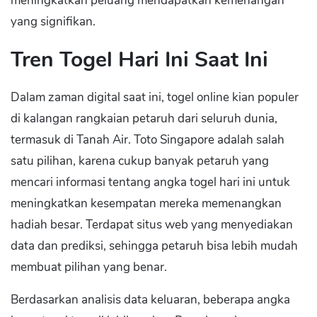
meningkatkan peluang mendapatkan kemenangan
yang signifikan.
Tren Togel Hari Ini Saat Ini
Dalam zaman digital saat ini, togel online kian populer
di kalangan rangkaian petaruh dari seluruh dunia,
termasuk di Tanah Air. Toto Singapore adalah salah
satu pilihan, karena cukup banyak petaruh yang
mencari informasi tentang angka togel hari ini untuk
meningkatkan kesempatan mereka memenangkan
hadiah besar. Terdapat situs web yang menyediakan
data dan prediksi, sehingga petaruh bisa lebih mudah
membuat pilihan yang benar.
Berdasarkan analisis data keluaran, beberapa angka