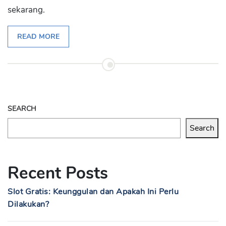
sekarang.
READ MORE
SEARCH
Search
Recent Posts
Slot Gratis: Keunggulan dan Apakah Ini Perlu
Dilakukan?