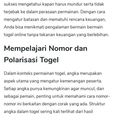
sukses mengetahui kapan harus mundur serta tidak
terjebak ke dalam perasaan permainan. Dengan cara
mengatur batasan dan mematuhi rencana keuangan,
Anda bisa menikmati pengalaman bermain bermain
togel online tanpa tekanan keuangan yang berlebihan.
Mempelajari Nomor dan
Polarisasi Togel
Dalam konteks permainan togel, angka merupakan
aspek utama yang mengatur kemenangan peserta.
Setiap angka punya kemungkinan agar muncul, dan
sebagai pemain, penting untuk memahami cara nomor-
nomor ini berkaitan dengan corak yang ada. Struktur
angka dalam togel sering kali terlihat dari hasil