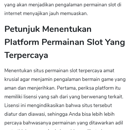
yang akan menjadikan pengalaman permainan slot di
internet menyajikan jauh memuaskan.
Petunjuk Menentukan
Platform Permainan Slot Yang
Terpercaya
Menentukan situs permainan slot terpercaya amat
krusial agar menjamin pengalaman bermain game yang
aman dan menjerihkan. Pertama, periksa platform itu
memiliki lisensi yang sah dari yang berwenang terkait.
Lisensi ini mengindikasikan bahwa situs tersebut
diatur dan diawasi, sehingga Anda bisa lebih lebih
percaya bahwasanya permainan yang ditawarkan adil