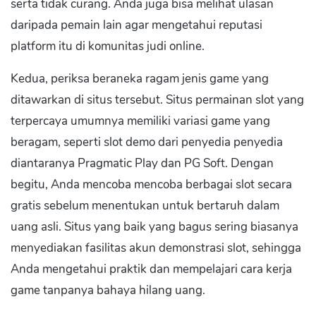
serta tidak curang. Anda juga bisa melihat ulasan
daripada pemain lain agar mengetahui reputasi
platform itu di komunitas judi online.
Kedua, periksa beraneka ragam jenis game yang
ditawarkan di situs tersebut. Situs permainan slot yang
terpercaya umumnya memiliki variasi game yang
beragam, seperti slot demo dari penyedia penyedia
diantaranya Pragmatic Play dan PG Soft. Dengan
begitu, Anda mencoba mencoba berbagai slot secara
gratis sebelum menentukan untuk bertaruh dalam
uang asli. Situs yang baik yang bagus sering biasanya
menyediakan fasilitas akun demonstrasi slot, sehingga
Anda mengetahui praktik dan mempelajari cara kerja
game tanpanya bahaya hilang uang.