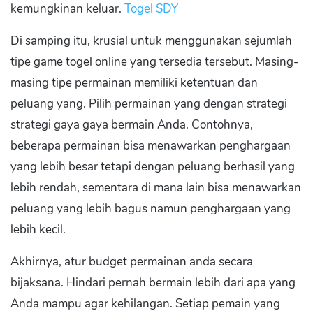
kemungkinan keluar.
Togel SDY
Di samping itu, krusial untuk menggunakan sejumlah
tipe game togel online yang tersedia tersebut. Masing-
masing tipe permainan memiliki ketentuan dan
peluang yang. Pilih permainan yang dengan strategi
strategi gaya gaya bermain Anda. Contohnya,
beberapa permainan bisa menawarkan penghargaan
yang lebih besar tetapi dengan peluang berhasil yang
lebih rendah, sementara di mana lain bisa menawarkan
peluang yang lebih bagus namun penghargaan yang
lebih kecil.
Akhirnya, atur budget permainan anda secara
bijaksana. Hindari pernah bermain lebih dari apa yang
Anda mampu agar kehilangan. Setiap pemain yang