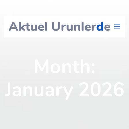
Aktuel Urunler
d
e
Month:
January 2026