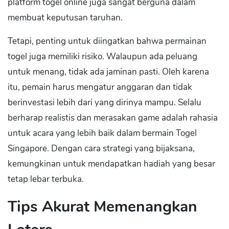
platform togel online juga sangat berguna dalam
membuat keputusan taruhan.
Tetapi, penting untuk diingatkan bahwa permainan
togel juga memiliki risiko. Walaupun ada peluang
untuk menang, tidak ada jaminan pasti. Oleh karena
itu, pemain harus mengatur anggaran dan tidak
berinvestasi lebih dari yang dirinya mampu. Selalu
berharap realistis dan merasakan game adalah rahasia
untuk acara yang lebih baik dalam bermain Togel
Singapore. Dengan cara strategi yang bijaksana,
kemungkinan untuk mendapatkan hadiah yang besar
tetap lebar terbuka.
Tips Akurat Memenangkan