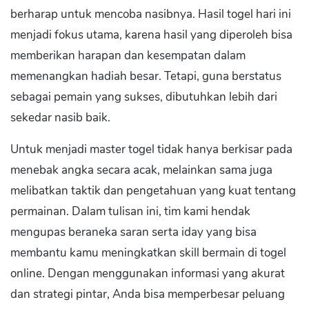
berharap untuk mencoba nasibnya. Hasil togel hari ini
menjadi fokus utama, karena hasil yang diperoleh bisa
memberikan harapan dan kesempatan dalam
memenangkan hadiah besar. Tetapi, guna berstatus
sebagai pemain yang sukses, dibutuhkan lebih dari
sekedar nasib baik.
Untuk menjadi master togel tidak hanya berkisar pada
menebak angka secara acak, melainkan sama juga
melibatkan taktik dan pengetahuan yang kuat tentang
permainan. Dalam tulisan ini, tim kami hendak
mengupas beraneka saran serta iday yang bisa
membantu kamu meningkatkan skill bermain di togel
online. Dengan menggunakan informasi yang akurat
dan strategi pintar, Anda bisa memperbesar peluang