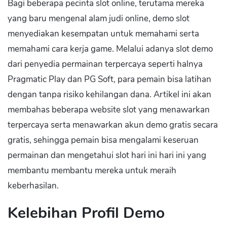
Bagi beberapa pecinta slot online, terutama mereka
yang baru mengenal alam judi online, demo slot
menyediakan kesempatan untuk memahami serta
memahami cara kerja game. Melalui adanya slot demo
dari penyedia permainan terpercaya seperti halnya
Pragmatic Play dan PG Soft, para pemain bisa latihan
dengan tanpa risiko kehilangan dana. Artikel ini akan
membahas beberapa website slot yang menawarkan
terpercaya serta menawarkan akun demo gratis secara
gratis, sehingga pemain bisa mengalami keseruan
permainan dan mengetahui slot hari ini hari ini yang
membantu membantu mereka untuk meraih
keberhasilan.
Kelebihan Profil Demo