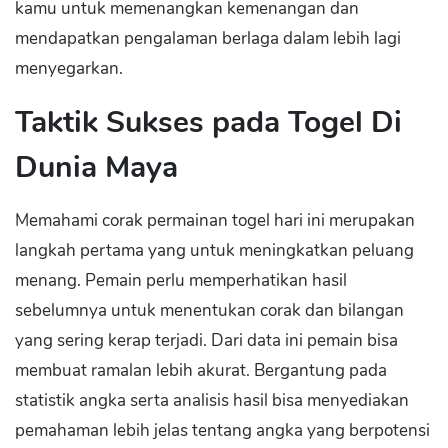
kamu untuk memenangkan kemenangan dan
mendapatkan pengalaman berlaga dalam lebih lagi
menyegarkan.
Taktik Sukses pada Togel Di
Dunia Maya
Memahami corak permainan togel hari ini merupakan
langkah pertama yang untuk meningkatkan peluang
menang. Pemain perlu memperhatikan hasil
sebelumnya untuk menentukan corak dan bilangan
yang sering kerap terjadi. Dari data ini pemain bisa
membuat ramalan lebih akurat. Bergantung pada
statistik angka serta analisis hasil bisa menyediakan
pemahaman lebih jelas tentang angka yang berpotensi