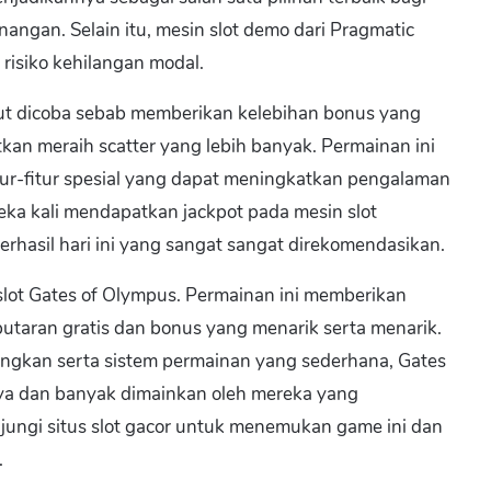
ngan. Selain itu, mesin slot demo dari Pragmatic
 risiko kehilangan modal.
patut dicoba sebab memberikan kelebihan bonus yang
n meraih scatter yang lebih banyak. Permainan ini
itur-fitur spesial yang dapat meningkatkan pengalaman
ka kali mendapatkan jackpot pada mesin slot
erhasil hari ini yang sangat sangat direkomendasikan.
slot Gates of Olympus. Permainan ini memberikan
taran gratis dan bonus yang menarik serta menarik.
gkan serta sistem permainan yang sederhana, Gates
caya dan banyak dimainkan oleh mereka yang
ungi situs slot gacor untuk menemukan game ini dan
.