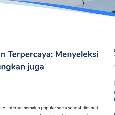
n Terpercaya: Menyeleksi
ungkan juga
di internet semakin populer serta sangat diminati