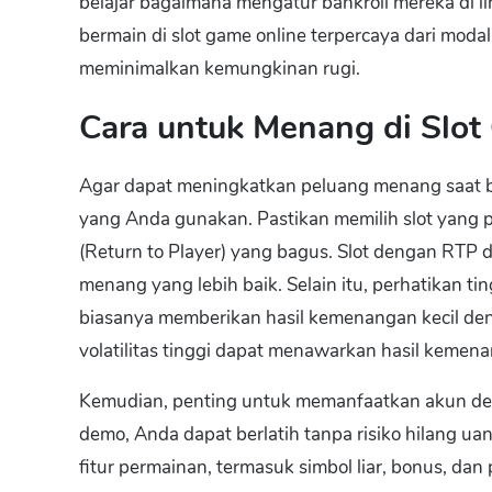
belajar bagaimana mengatur bankroll mereka di 
bermain di slot game online terpercaya dari modal
meminimalkan kemungkinan rugi.
Cara untuk Menang di Slot
Agar dapat meningkatkan peluang menang saat be
yang Anda gunakan. Pastikan memilih slot yang 
(Return to Player) yang bagus. Slot dengan RTP 
menang yang lebih baik. Selain itu, perhatikan ting
biasanya memberikan hasil kemenangan kecil deng
volatilitas tinggi dapat menawarkan hasil kemena
Kemudian, penting untuk memanfaatkan akun dem
demo, Anda dapat berlatih tanpa risiko hilang uan
fitur permainan, termasuk simbol liar, bonus, dan