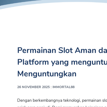
Permainan Slot Aman da
Platform yang mengunt
Menguntungkan
:
26 NOVEMBER 2025
IMMORTAL88
Dengan berkembangnya teknologi, permainan slot 