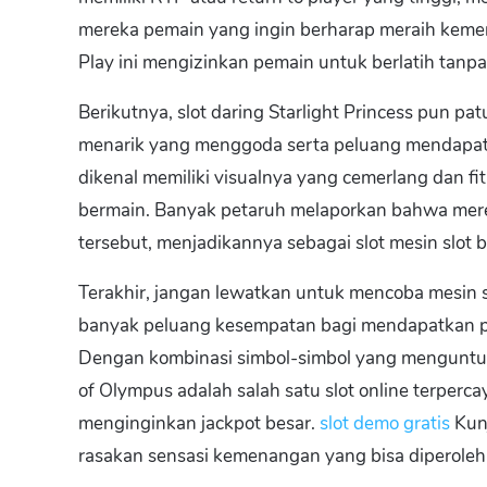
mereka pemain yang ingin berharap meraih kemena
Play ini mengizinkan pemain untuk berlatih tanpa
Berikutnya, slot daring Starlight Princess pun 
menarik yang menggoda serta peluang mendapatka
dikenal memiliki visualnya yang cemerlang dan f
bermain. Banyak petaruh melaporkan bahwa mere
tersebut, menjadikannya sebagai slot mesin slot b
Terakhir, jangan lewatkan untuk mencoba mesin 
banyak peluang kesempatan bagi mendapatkan pu
Dengan kombinasi simbol-simbol yang menguntun
of Olympus adalah salah satu slot online terper
menginginkan jackpot besar.
slot demo gratis
Kunj
rasakan sensasi kemenangan yang bisa diperoleh