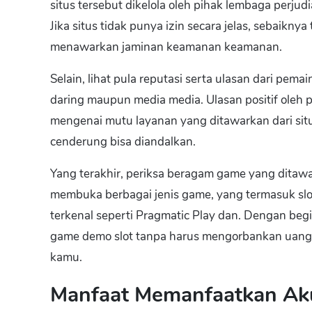
situs tersebut dikelola oleh pihak lembaga perju
Jika situs tidak punya izin secara jelas, sebaikn
menawarkan jaminan keamanan keamanan.
Selain, lihat pula reputasi serta ulasan dari pema
daring maupun media media. Ulasan positif ole
mengenai mutu layanan yang ditawarkan dari situs
cenderung bisa diandalkan.
Yang terakhir, periksa beragam game yang ditawa
membuka berbagai jenis game, yang termasuk slo
terkenal seperti Pragmatic Play dan. Dengan beg
game demo slot tanpa harus mengorbankan uang, 
kamu.
Manfaat Memanfaatkan Ak