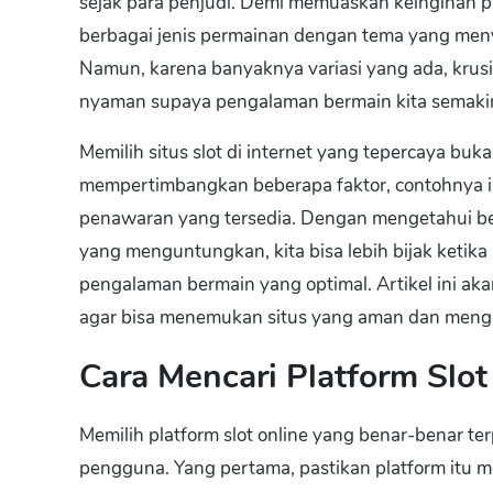
sejak para penjudi. Demi memuaskan keinginan p
berbagai jenis permainan dengan tema yang me
Namun, karena banyaknya variasi yang ada, krusia
nyaman supaya pengalaman bermain kita semakin
Memilih situs slot di internet yang tepercaya buk
mempertimbangkan beberapa faktor, contohnya izi
penawaran yang tersedia. Dengan mengetahui berb
yang menguntungkan, kita bisa lebih bijak keti
pengalaman bermain yang optimal. Artikel ini ak
agar bisa menemukan situs yang aman dan men
Cara Mencari Platform Slo
Memilih platform slot online yang benar-benar t
pengguna. Yang pertama, pastikan platform itu me