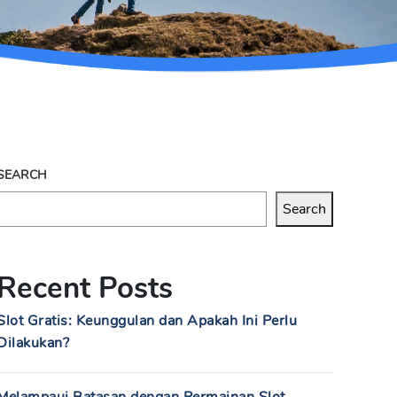
SEARCH
Search
Recent Posts
Slot Gratis: Keunggulan dan Apakah Ini Perlu
Dilakukan?